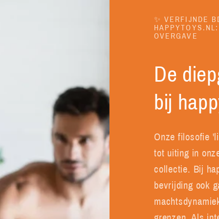
✨ VERFIJNDE B
HAPPYTOYS.NL:
OVERGAVE
De die
bij happ
Onze filosofie '
tot uiting in o
collectie. Bij h
bevrijding ook 
machtsdynamiek
grenzen. Als int