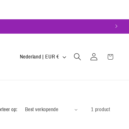
L
Inloggen
Winkelwagen
Nederland | EUR €
a
n
d
/
r
rteer op:
1 product
e
g