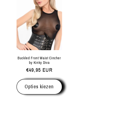
Buckled Front Waist Cincher
by Kinky Diva
Normale
€49,95 EUR
prijs
Opties kiezen