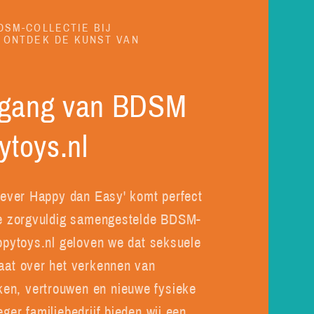
DSM-COLLECTIE BIJ
 ONTDEK DE KUNST VAN
pgang van BDSM
ytoys.nl
liever Happy dan Easy' komt perfect
nze zorgvuldig samengestelde BDSM-
appytoys.nl geloven we dat seksuele
gaat over het verkennen van
en, vertrouwen en nieuwe fysieke
eger familiebedrijf bieden wij een