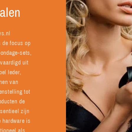
ialen
ys.nl
s de focus op
bondage-sets,
vaardigd uit
el leder,
onen van
enstelling tot
oducten de
sentieel zijn
e hardware is
ioneel als