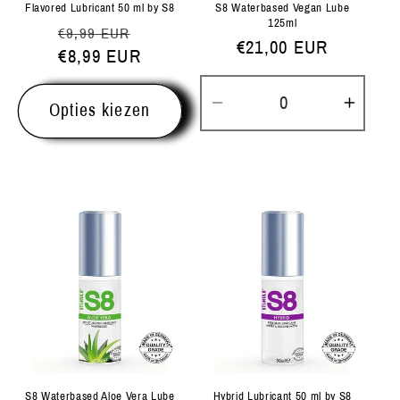
Flavored Lubricant 50 ml by S8
S8 Waterbased Vegan Lube
125ml
Normale
Aanbiedingsprijs
€9,99 EUR
Normale
€21,00 EUR
prijs
€8,99 EUR
prijs
Opties kiezen
Aantal
Aanta
verlagen
verh
voor
voor
Default
Defau
Title
Title
S8 Waterbased Aloe Vera Lube
Hybrid Lubricant 50 ml by S8