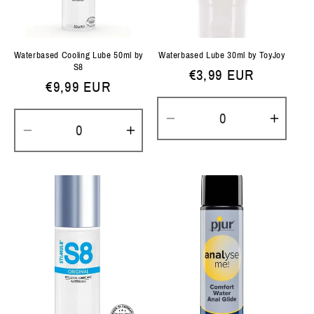
Waterbased Cooling Lube 50ml by
Waterbased Lube 30ml by ToyJoy
S8
Normale
€3,99 EUR
Normale
€9,99 EUR
prijs
prijs
Aantal
Aanta
Aantal
Aantal
verlagen
verh
verlagen
verhogen
voor
voor
voor
voor
Default
Defau
Default
Default
Title
Title
Title
Title