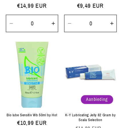
Normale
€14,99 EUR
Normale
€9,49 EUR
prijs
prijs
Aantal
Aantal
Aantal
Aanta
verlagen
verhogen
verlagen
verh
voor
voor
voor
voor
Default
Default
Default
Defau
Title
Title
Title
Title
Aanbieding
Bio lube Sensitiv Wb 50ml by Hot
K-Y Lubricating Jelly 82 Gram by
Scala Selection
Normale
€10,99 EUR
Normale
Aanbiedi