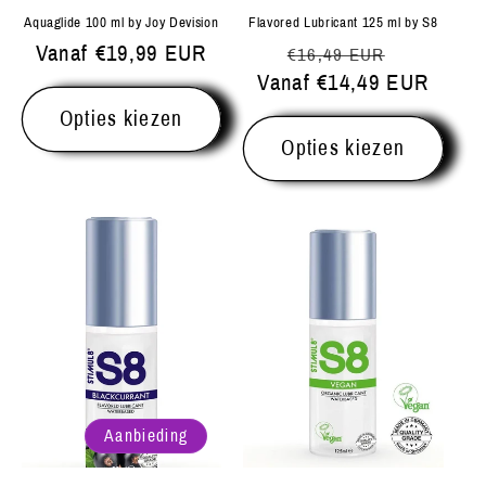
Aquaglide 100 ml by Joy Devision
Flavored Lubricant 125 ml by S8
Normale
Vanaf €19,99 EUR
Normale
Aanbiedi
€16,49 EUR
prijs
Vanaf €14,49 EUR
prijs
Opties kiezen
Opties kiezen
Aanbieding