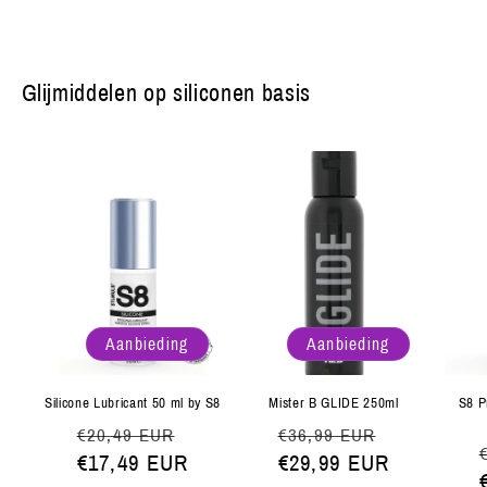
Glijmiddelen op siliconen basis
Aanbieding
Aanbieding
Silicone Lubricant 50 ml by S8
Mister B GLIDE 250ml
S8 P
Normale
Aanbiedingsprijs
Normale
Aanbiedin
€20,49 EUR
€36,99 EUR
prijs
€17,49 EUR
prijs
€29,99 EUR