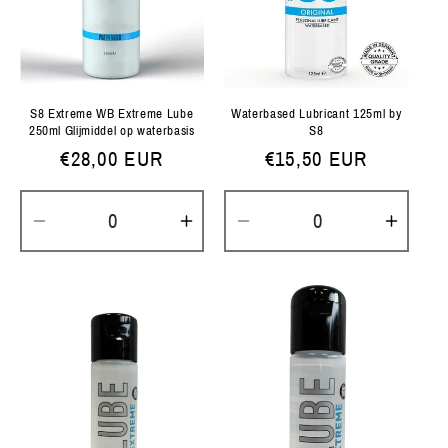
S8 Extreme WB Extreme Lube
Waterbased Lubricant 125ml by
250ml Glijmiddel op waterbasis
S8
Normale
€28,00 EUR
Normale
€15,50 EUR
prijs
prijs
Aantal
Aantal
Aantal
Aanta
verlagen
verhogen
verlagen
verh
voor
voor
voor
voor
Default
Default
Default
Defau
Title
Title
Title
Title