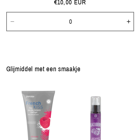
Normale
€10,00 EUR
prijs
Aantal
Aan
verlagen
ver
voor
voo
Default
Def
Title
Titl
Glijmiddel met een smaakje