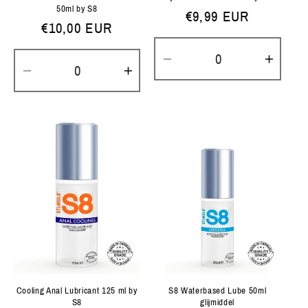
50ml by S8
Normale
€9,99 EUR
Normale
€10,00 EUR
prijs
prijs
Aantal
Aanta
Aantal
Aantal
verlagen
verh
verlagen
verhogen
voor
voor
voor
voor
Default
Defau
Default
Default
Title
Title
Title
Title
Cooling Anal Lubricant 125 ml by
S8 Waterbased Lube 50ml
S8
glijmiddel