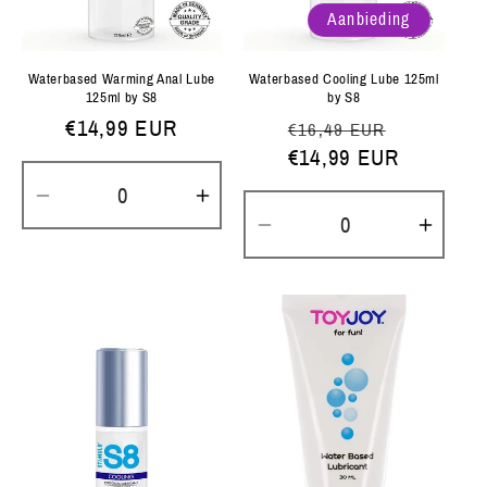
Aanbieding
Waterbased Warming Anal Lube
Waterbased Cooling Lube 125ml
125ml by S8
by S8
Normale
€14,99 EUR
Normale
Aanbiedi
€16,49 EUR
prijs
prijs
€14,99 EUR
Aantal
Aantal
verlagen
verhogen
Aantal
Aanta
voor
voor
verlagen
verh
Default
Default
voor
voor
Title
Title
Default
Defau
Title
Title