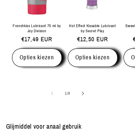
Frenchkiss Lubricant 75 ml by
Hot Effect Kissable Lubricant
Sweet
Joy Division
by Secret Play
Normale
€17,49 EUR
Normale
€12,50 EUR
prijs
prijs
Opties kiezen
Opties kiezen
O
van
1
/
8
Glijmiddel voor anaal gebruik