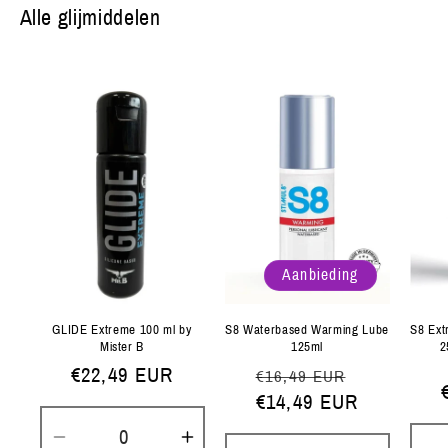
Alle glijmiddelen
Aanbieding
GLIDE Extreme 100 ml by
S8 Waterbased Warming Lube
S8 Ex
Mister B
125ml
2
Normale
€22,49 EUR
Normale
Aanbiedin
€16,49 EUR
prijs
prijs
€14,49 EUR