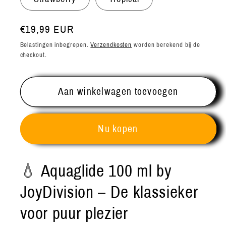
by
by
Joy
Joy
Devision
Devision
Normale
€19,99 EUR
prijs
Belastingen inbegrepen.
Verzendkosten
worden berekend bij de
checkout.
Aan winkelwagen toevoegen
Nu kopen
💧 Aquaglide 100 ml by
JoyDivision – De klassieker
voor puur plezier