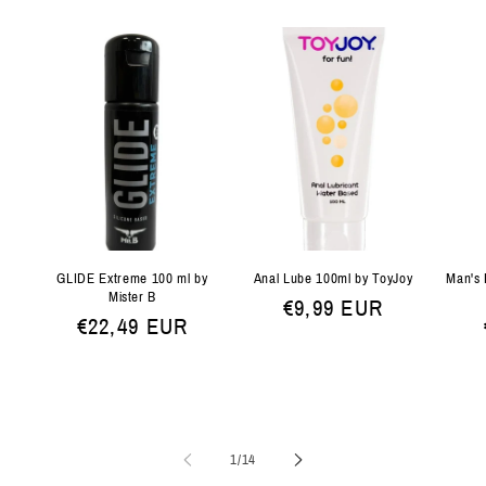
GLIDE Extreme 100 ml by
Anal Lube 100ml by ToyJoy
Man's 
Mister B
Normale
€9,99 EUR
Normale
€22,49 EUR
prijs
prijs
van
1
/
14