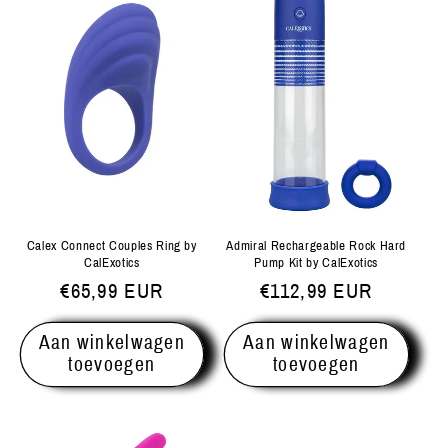
Calex Connect Couples Ring by
Admiral Rechargeable Rock Hard
CalExotics
Pump Kit by CalExotics
Normale
€65,99 EUR
Normale
€112,99 EUR
prijs
prijs
Aan winkelwagen
Aan winkelwagen
toevoegen
toevoegen