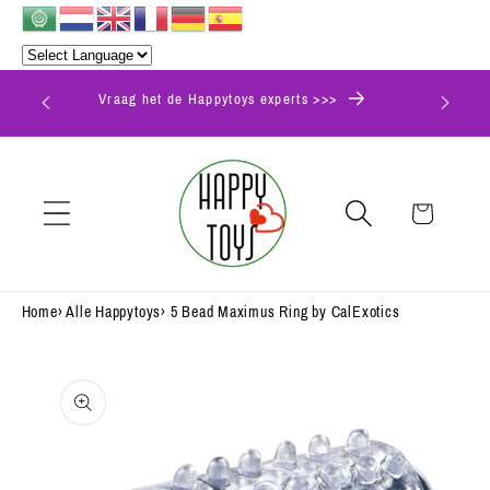
Meteen
naar de
content
Vraag het de Happytoys experts >>>
Winkelwagen
Home
›
Alle Happytoys
›
5 Bead Maximus Ring by CalExotics
Ga direct naar
productinformatie