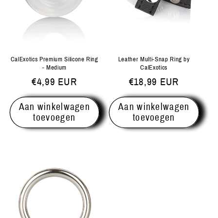
CalExotics Premium Silicone Ring
Leather Multi-Snap Ring by
- Medium
CalExotics
Normale
€4,99 EUR
Normale
€18,99 EUR
prijs
prijs
Aan winkelwagen
Aan winkelwagen
toevoegen
toevoegen