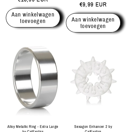
Normale
€9,99 EUR
prijs
prijs
Aan winkelwagen
Aan winkelwagen
toevoegen
toevoegen
Alloy Metallic Ring - Extra Large
Sexagon Enhancer 2 by
by CalExotics
CalExotics