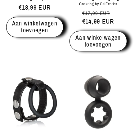
Cockring by CalExotics
Normale
€18,99 EUR
Normale
Aanbiedi
€17,99 EUR
prijs
prijs
€14,99 EUR
Aan winkelwagen
toevoegen
Aan winkelwagen
toevoegen