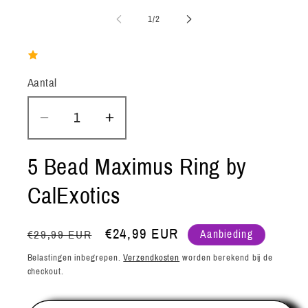
1
openen
van
1
/
2
in
modaal
Aantal
Aantal
Aantal
Aantal
verlagen
verhogen
voor
voor
5 Bead Maximus Ring by
5
5
CalExotics
Bead
Bead
Maximus
Maximus
Normale
Aanbiedingsprijs
€24,99 EUR
€29,99 EUR
Ring
Ring
Aanbieding
prijs
by
by
Belastingen inbegrepen.
Verzendkosten
worden berekend bij de
CalExotics
CalExotics
checkout.