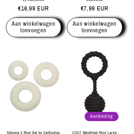
Normale
€16,99 EUR
Normale
€7,99 EUR
prijs
prijs
Aan winkelwagen
Aan winkelwagen
toevoegen
toevoegen
Aanbieding
Silicone 3 Ring Set by CalExotics
COLT Weighted Ring Large