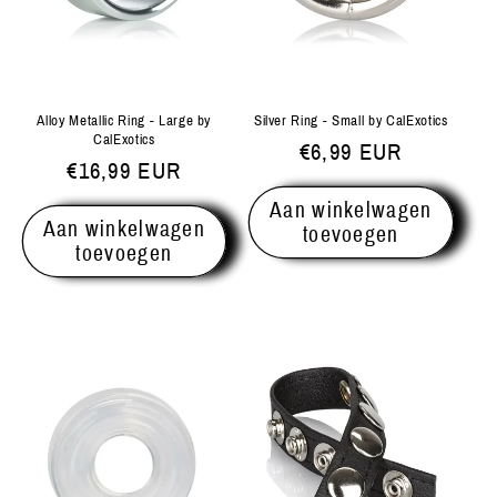
Alloy Metallic Ring - Large by
Silver Ring - Small by CalExotics
CalExotics
Normale
€6,99 EUR
Normale
€16,99 EUR
prijs
prijs
Aan winkelwagen
Aan winkelwagen
toevoegen
toevoegen