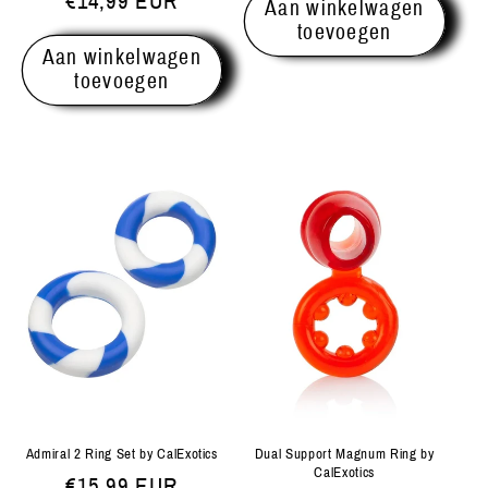
prijs
€14,99 EUR
Aan winkelwagen
toevoegen
Aan winkelwagen
toevoegen
Admiral 2 Ring Set by CalExotics
Dual Support Magnum Ring by
CalExotics
Normale
€15,99 EUR