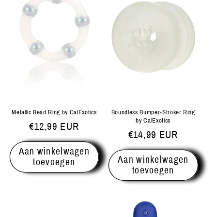
Metallic Bead Ring by CalExotics
Boundless Bumper-Stroker Ring
by CalExotics
Normale
€12,99 EUR
Normale
€14,99 EUR
prijs
prijs
Aan winkelwagen
Aan winkelwagen
toevoegen
toevoegen