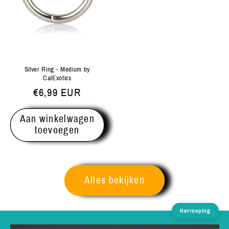
Silver Ring - Medium by
CalExotics
Normale
€6,99 EUR
prijs
Aan winkelwagen
toevoegen
Alles bekijken
Herroeping