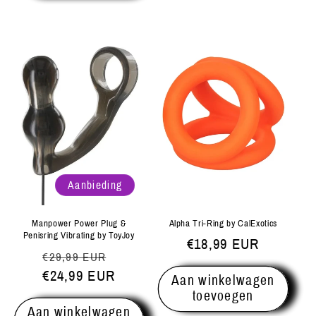
Aanbieding
Manpower Power Plug &
Alpha Tri-Ring by CalExotics
Penisring Vibrating by ToyJoy
Normale
€18,99 EUR
Normale
Aanbiedingsprijs
€29,99 EUR
prijs
prijs
€24,99 EUR
Aan winkelwagen
toevoegen
Aan winkelwagen