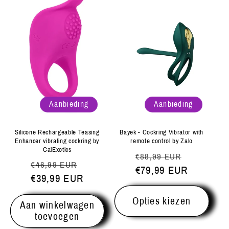
Aanbieding
Aanbieding
Silicone Rechargeable Teasing
Bayek - Cockring Vibrator with
Enhancer vibrating cockring by
remote control by Zalo
CalExotics
Normale
Aanbiedi
€88,99 EUR
Normale
Aanbiedingsprijs
€46,99 EUR
prijs
€79,99 EUR
prijs
€39,99 EUR
Opties kiezen
Aan winkelwagen
toevoegen