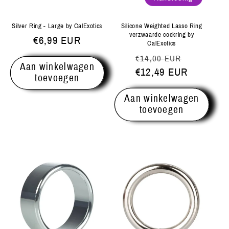
Silver Ring - Large by CalExotics
Silicone Weighted Lasso Ring
verzwaarde cockring by
Normale
€6,99 EUR
CalExotics
prijs
Normale
Aanbiedi
€14,00 EUR
Aan winkelwagen
prijs
€12,49 EUR
toevoegen
Aan winkelwagen
toevoegen