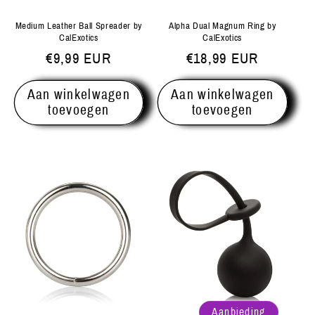
Alpha Dual Magnum Ring by
Medium Leather Ball Spreader by
CalExotics
CalExotics
Normale
€18,99 EUR
Normale
€9,99 EUR
prijs
prijs
Aan winkelwagen
Aan winkelwagen
toevoegen
toevoegen
Aanbieding