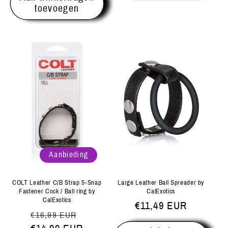
toevoegen
Aanbieding
COLT Leather C/B Strap 5-Snap
Large Leather Ball Spreader by
Fastener Cock / Ball ring by
CalExotics
CalExotics
Normale
€11,49 EUR
Normale
Aanbiedingsprijs
€16,99 EUR
prijs